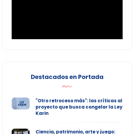
Destacados en Portada
"Otro retroceso más": las críticas al
proyecto que busca congelar la Ley
Karin
Ciencia, patrimonio, arte y juego: