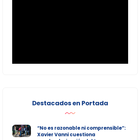
Destacados en Portada
“No es razonable ni comprensible”:
Xavier Vanni cuestiona