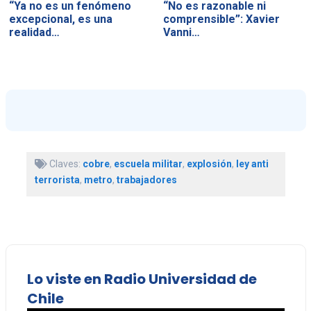
“Ya no es un fenómeno
“No es razonable ni
excepcional, es una
comprensible”: Xavier
realidad…
Vanni…
Claves:
cobre
,
escuela militar
,
explosión
,
ley anti
terrorista
,
metro
,
trabajadores
Lo viste en Radio Universidad de
Chile