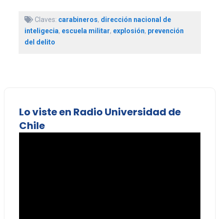
Claves:
carabineros
,
dirección nacional de
inteligecia
,
escuela militar
,
explosión
,
prevención
del delito
Lo viste en Radio Universidad de
Chile