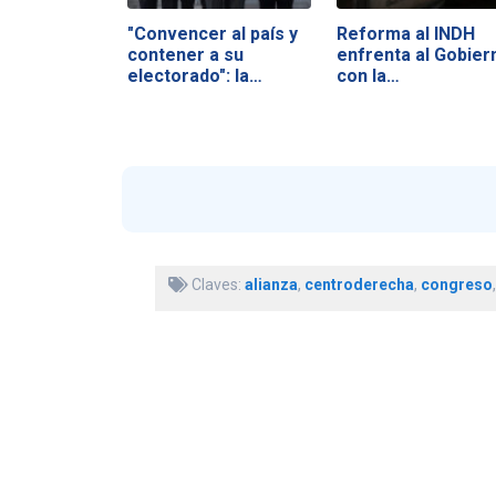
"Convencer al país y
Reforma al INDH
contener a su
enfrenta al Gobier
electorado": la…
con la…
Claves:
alianza
,
centroderecha
,
congreso