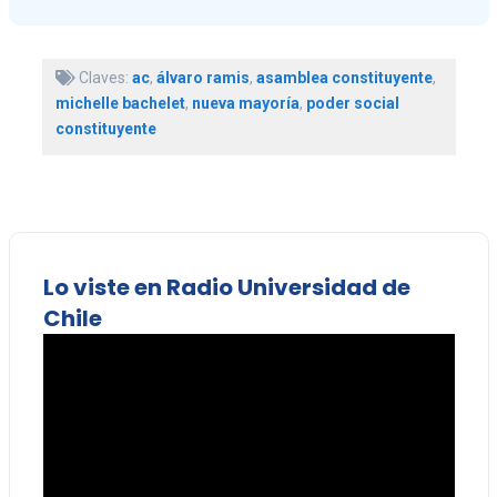
Claves:
ac
,
álvaro ramis
,
asamblea constituyente
,
michelle bachelet
,
nueva mayoría
,
poder social
constituyente
Lo viste en Radio Universidad de
Chile