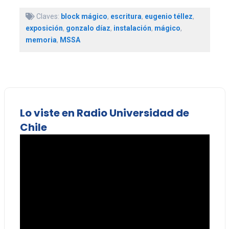
Claves:
block mágico
,
escritura
,
eugenio téllez
,
exposición
,
gonzalo díaz
,
instalación
,
mágico
,
memoria
,
MSSA
Lo viste en Radio Universidad de
Chile