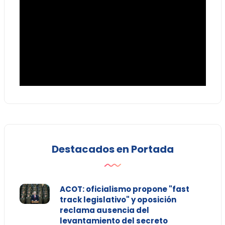
Destacados en Portada
ACOT: oficialismo propone "fast
track legislativo" y oposición
reclama ausencia del
levantamiento del secreto