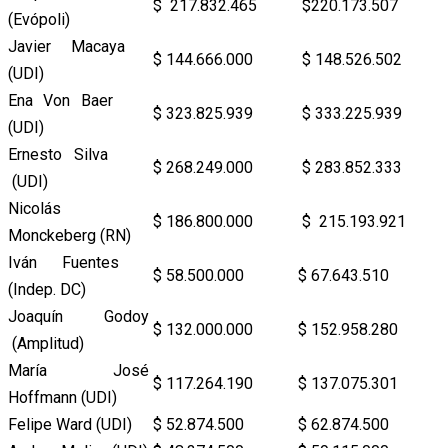
$ 217.832.465
$220.173.507
(Evópoli)
Javier Macaya
$ 144.666.000
$ 148.526.502
(UDI)
Ena Von Baer
$ 323.825.939
$ 333.225.939
(UDI)
Ernesto Silva
$ 268.249.000
$ 283.852.333
(UDI)
Nicolás
$ 186.800.000
$ 215.193.921
Monckeberg (RN)
Iván Fuentes
$ 58.500.000
$ 67.643.510
(Indep. DC)
Joaquín Godoy
$ 132.000.000
$ 152.958.280
(Amplitud)
María José
$ 117.264.190
$ 137.075.301
Hoffmann (UDI)
Felipe Ward (UDI)
$ 52.874.500
$ 62.874.500