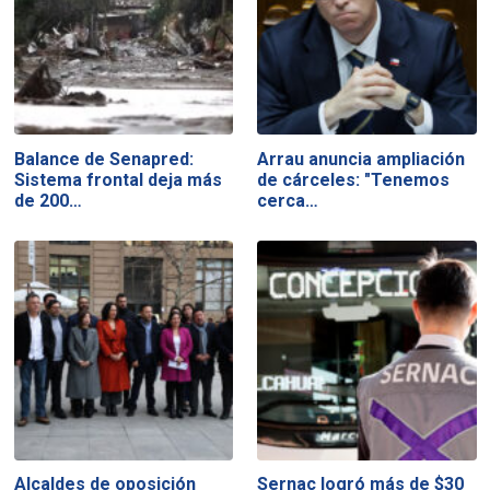
Balance de Senapred:
Arrau anuncia ampliación
Sistema frontal deja más
de cárceles: "Tenemos
de 200…
cerca…
Alcaldes de oposición
Sernac logró más de $30