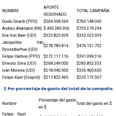
APORTE
NOMBRE
TOTAL CAMPAÑA
RESERVADO
Guido Girardi (PPD)
$504.508.369
$765.148.045
Andrés Allamand (RN)
$ 493.385.936
$755.279.294
Ena Von Baer (UDI)
$323.825.939
$333.325.939
Jacqueline Van
$278.785.814
$476.151.752
Rysselberhue (UDI)
Felipe Harboe (PPD)
$272.111.116
$391.099.316
Ernesto Silva (UDI)
$268.249.000
$283.852.333
Iván Moreira (UDI)
$218.040.500
$336.460.655
Felipe Kast (Evópoli)
$217.832.465
$220.173.507
2. Por porcentaje de gasto del total de la campaña
Porcentaje del gasto
Nombre
Total del gasto en $
en $
Felipe Kast