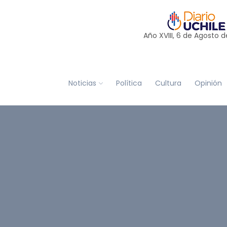
Año XVIII, 6 de
Agosto
d
Noticias
Política
Cultura
Opinión