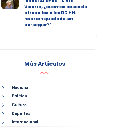
Isabel Allende: "Sin la
Vicaría, ¿cuántos casos de
atropellos a los DD.HH.
habrían quedado sin
perseguir?"
Más Artículos
Nacional
Política
Cultura
Deportes
Internacional