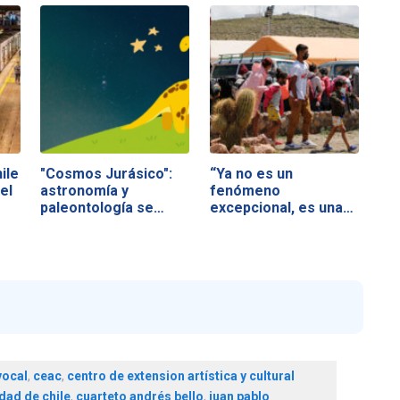
ile
"Cosmos Jurásico":
“Ya no es un
el
astronomía y
fenómeno
paleontología se…
excepcional, es una
realidad…
vocal
,
ceac
,
centro de extension artística y cultural
dad de chile
,
cuarteto andrés bello
,
juan pablo