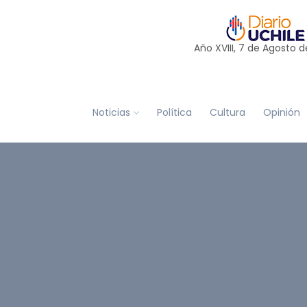
Año XVIII, 7 de
Agosto
d
Noticias
Política
Cultura
Opinión