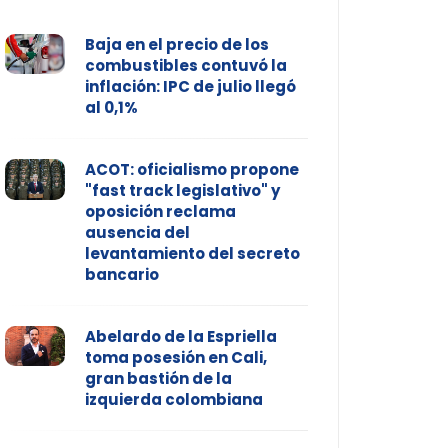
Baja en el precio de los
combustibles contuvó la
inflación: IPC de julio llegó
al 0,1%
ACOT: oficialismo propone
"fast track legislativo" y
oposición reclama
ausencia del
levantamiento del secreto
bancario
Abelardo de la Espriella
toma posesión en Cali,
gran bastión de la
izquierda colombiana