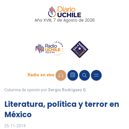
Año XVIII, 7 de
Agosto
de 2026
Radio en vivo
Columna de opinión por
Sergio Rodriguez G.
Literatura, política y terror en
México
25-11-2014