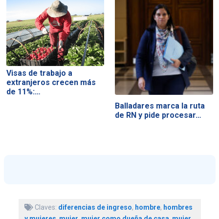
Visas de trabajo a
extranjeros crecen más
de 11%:…
Balladares marca la ruta
de RN y pide procesar…
Claves:
diferencias de ingreso
,
hombre
,
hombres
y mujeres
,
mujer
,
mujer como dueña de casa
,
mujer