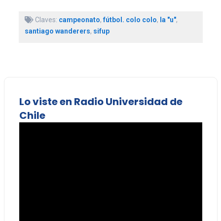
Claves:
campeonato
,
fútbol. colo colo
,
la "u"
,
santiago wanderers
,
sifup
Lo viste en Radio Universidad de
Chile