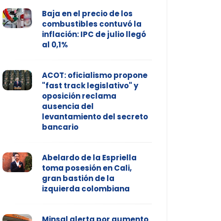
Baja en el precio de los
combustibles contuvó la
inflación: IPC de julio llegó
al 0,1%
ACOT: oficialismo propone
"fast track legislativo" y
oposición reclama
ausencia del
levantamiento del secreto
bancario
Abelardo de la Espriella
toma posesión en Cali,
gran bastión de la
izquierda colombiana
Minsal alerta por aumento