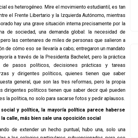
al es heterogéneo. Mire el movimiento estudiantil, es tan
tre el Frente Libertario y la Izquierda Autónomo, mientras
sorado hay una grave situación interna precisamente por la
ema de sociedad, una demanda global: la necesidad de
, pero las centenares de miles de personas que salieron a
ión de cómo eso se llevaría a cabo; entregaron un mandato
yoría a través de la Presidenta Bachelet, pero la práctica
de pasos políticos, decisiones prácticas y tareas
zas y dirigentes políticos, quienes tienen que saber
uesta general, que son las tres reformas, pero la propia
 dirigentes políticos tienen que saber decir qué pueden
 la política, no solo para sacarse fotos y pedir aplausos.
cial y política, la mayoría política parece haberse
 la calle, más bien sale una oposición social
tando de extender un hecho puntual, hubo una, solo una
das a los colegios particulares subvencionados, pero eso