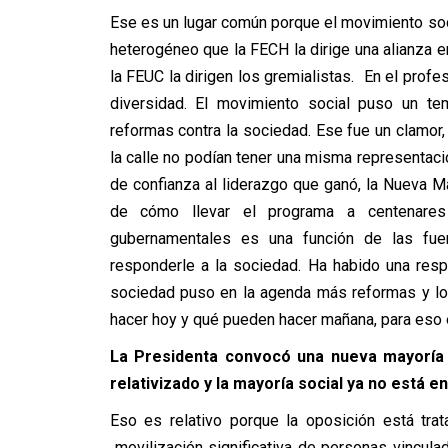
Ese es un lugar común porque el movimiento soci
heterogéneo que la FECH la dirige una alianza en
la FEUC la dirigen los gremialistas. En el profe
diversidad. El movimiento social puso un t
reformas contra la sociedad. Ese fue un clamor
la calle no podían tener una misma representac
de confianza al liderazgo que ganó, la Nueva Ma
de cómo llevar el programa a centenares 
gubernamentales es una función de las fuer
responderle a la sociedad. Ha habido una resp
sociedad puso en la agenda más reformas y los
hacer hoy y qué pueden hacer mañana, para eso es
La Presidenta convocó una nueva mayoría so
relativizado y la mayoría social ya no está en
Eso es relativo porque la oposición está tra
movilización significativa de personas vincula