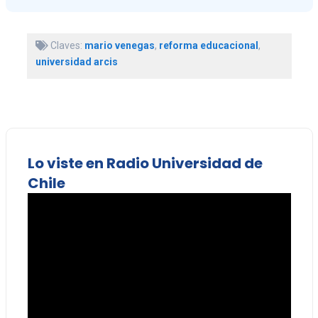
Claves:
mario venegas
,
reforma educacional
,
universidad arcis
Lo viste en Radio Universidad de
Chile