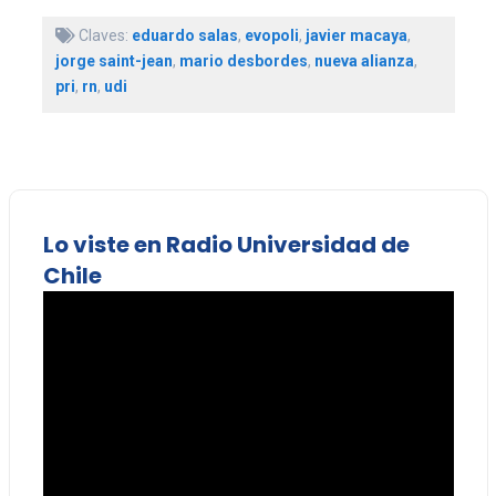
Claves:
eduardo salas
,
evopoli
,
javier macaya
,
jorge saint-jean
,
mario desbordes
,
nueva alianza
,
pri
,
rn
,
udi
Lo viste en Radio Universidad de
Chile