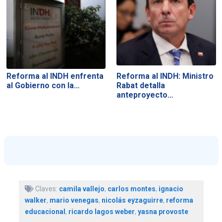
Reforma al INDH enfrenta
Reforma al INDH: Ministro
al Gobierno con la…
Rabat detalla
anteproyecto…
Claves:
camila vallejo
,
carlos montes
,
ignacio
walker
,
mario venegas
,
nicolás eyzaguirre
,
reforma
educacional
,
ricardo lagos weber
,
yasna provoste