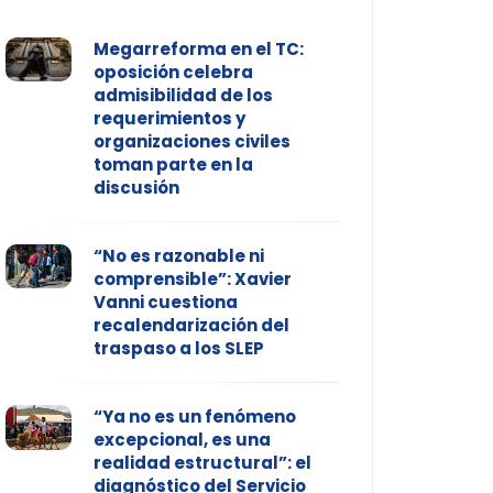
Megarreforma en el TC:
oposición celebra
admisibilidad de los
requerimientos y
organizaciones civiles
toman parte en la
discusión
“No es razonable ni
comprensible”: Xavier
Vanni cuestiona
recalendarización del
traspaso a los SLEP
“Ya no es un fenómeno
excepcional, es una
realidad estructural”: el
diagnóstico del Servicio