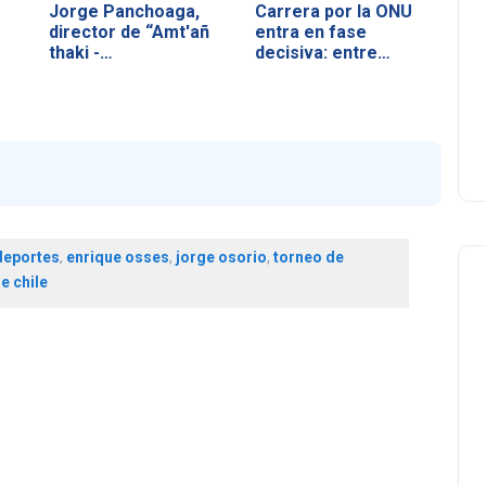
Jorge Panchoaga,
Carrera por la ONU
director de “Amt'añ
entra en fase
thaki -…
decisiva: entre…
deportes
,
enrique osses
,
jorge osorio
,
torneo de
e chile