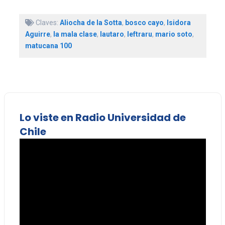
Claves:
Aliocha de la Sotta
,
bosco cayo
,
Isidora
Aguirre
,
la mala clase
,
lautaro
,
leftraru
,
mario soto
,
matucana 100
Lo viste en Radio Universidad de
Chile