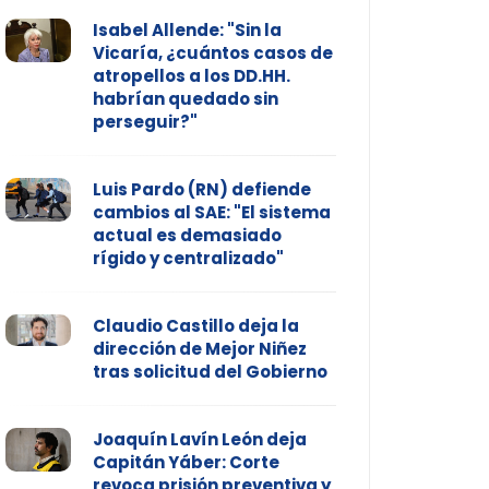
Isabel Allende: "Sin la
Vicaría, ¿cuántos casos de
atropellos a los DD.HH.
habrían quedado sin
perseguir?"
Luis Pardo (RN) defiende
cambios al SAE: "El sistema
actual es demasiado
rígido y centralizado"
Claudio Castillo deja la
dirección de Mejor Niñez
tras solicitud del Gobierno
Joaquín Lavín León deja
Capitán Yáber: Corte
revoca prisión preventiva y