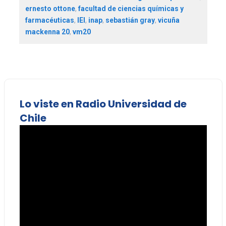
ernesto ottone
,
facultad de ciencias químicas y
farmacéuticas
,
IEI
,
inap
,
sebastián gray
,
vicuña
mackenna 20
,
vm20
Lo viste en Radio Universidad de
Chile