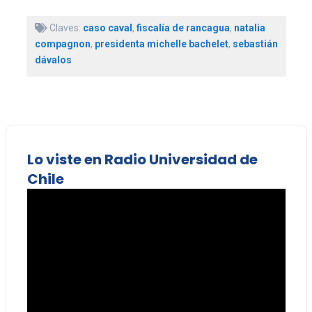
Claves:
caso caval
,
fiscalía de rancagua
,
natalia
compagnon
,
presidenta michelle bachelet
,
sebastián
dávalos
Lo viste en Radio Universidad de
Chile