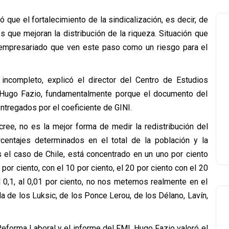
 que el fortalecimiento de la sindicalización, es decir, de
s que mejoran la distribución de la riqueza. Situación que
el empresariado que ven este paso como un riesgo para el
incompleto, explicó el director del Centro de Estudios
 Hugo Fazio, fundamentalmente porque el documento del
tregados por el coeficiente de GINI.
 cree, no es la mejor forma de medir la redistribución del
orcentajes determinados en el total de la población y la
 el caso de Chile, está concentrado en un uno por ciento
or ciento, con el 10 por ciento, el 20 por ciento con el 20
al 0,1, al 0,01 por ciento, no nos metemos realmente en el
la de los Luksic, de los Ponce Lerou, de los Délano, Lavín,
Reforma Laboral y el informe del FMI, Hugo Fazio valoró el