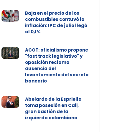
Baja en el precio de los
combustibles contuvó la
inflación: IPC de julio llegó
al 0,1%
ACOT: oficialismo propone
"fast track legislativo" y
oposición reclama
ausencia del
levantamiento del secreto
bancario
Abelardo de la Espriella
toma posesión en Cali,
gran bastión de la
izquierda colombiana