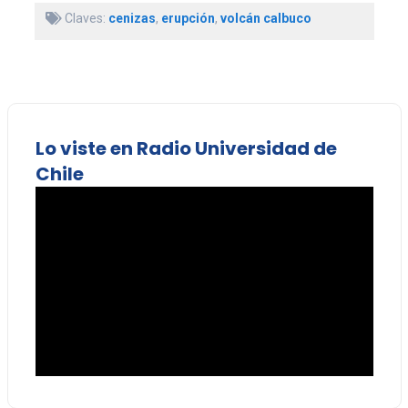
Claves:
cenizas
,
erupción
,
volcán calbuco
Lo viste en Radio Universidad de
Chile