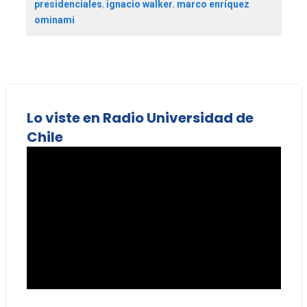
presidenciales
,
ignacio walker
,
marco enríquez
ominami
Lo viste en Radio Universidad de
Chile