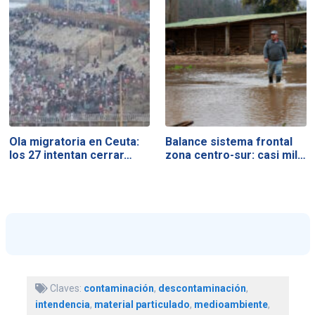
Ola migratoria en Ceuta:
Balance sistema frontal
los 27 intentan cerrar…
zona centro-sur: casi mil…
Claves:
contaminación
,
descontaminación
,
intendencia
,
material particulado
,
medioambiente
,