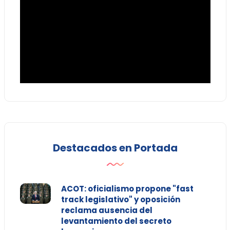
Destacados en Portada
ACOT: oficialismo propone "fast
track legislativo" y oposición
reclama ausencia del
levantamiento del secreto