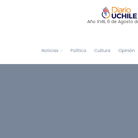
Año XVIII, 6 de
Agosto
d
Noticias
Política
Cultura
Opinión