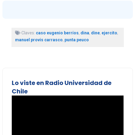
Claves:
caso eugenio berríos
,
dina
,
dine
,
ejercito
,
manuel provis carrasco
,
punta peuco
Lo viste en Radio Universidad de
Chile