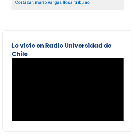
Cortázar
,
mario vargas llosa
,
tribu no
Lo viste en Radio Universidad de
Chile