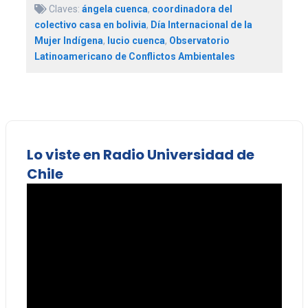
Claves:
ángela cuenca
,
coordinadora del
colectivo casa en bolivia
,
Día Internacional de la
Mujer Indígena
,
lucio cuenca
,
Observatorio
Latinoamericano de Conflictos Ambientales
Lo viste en Radio Universidad de
Chile