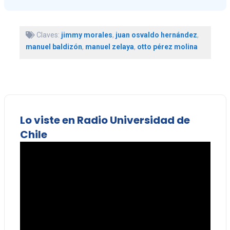
Claves:
jimmy morales
,
juan osvaldo hernández
,
manuel baldizón
,
manuel zelaya
,
otto pérez molina
Lo viste en Radio Universidad de
Chile