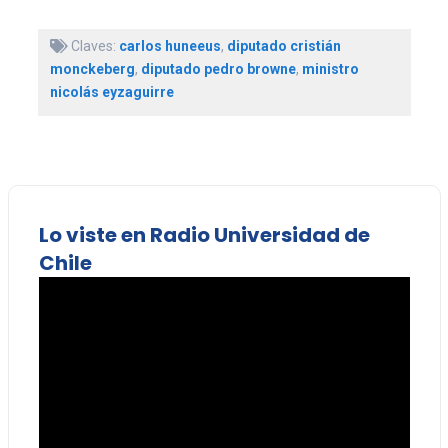
Claves:
carlos huneeus
,
diputado cristián
monckeberg
,
diputado pedro browne
,
ministro
nicolás eyzaguirre
Lo viste en Radio Universidad de
Chile