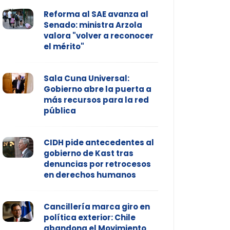
Reforma al SAE avanza al
Senado: ministra Arzola
valora "volver a reconocer
el mérito"
Sala Cuna Universal:
Gobierno abre la puerta a
más recursos para la red
pública
CIDH pide antecedentes al
gobierno de Kast tras
denuncias por retrocesos
en derechos humanos
Cancillería marca giro en
política exterior: Chile
abandona el Movimiento