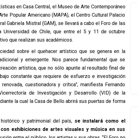
rtísticas en Casa Central, el Museo de Arte Contemporáneo
Arte Popular Americano (MAPA), el Centro Cultural Palacio
al Gabriela Mistral (GAM), se llevará a cabo el Foro de las
la Universidad de Chile, que entre el 5 y 11 de octubre
rativo que realizan sus académicos.
sociedad sobre el quehacer artístico que se genera en la
 tradicional y emergente. Nos parece fundamental que se
eación artística, que no sólo apunte al resultado final de
abajo constante que requiere de esfuerzo e investigación
 renovada, cuestionadora y crítica”, manifiesta Fernando
Vicerrectoría de Investigación y Desarrollo (VID) de la
iante la cual la Casa de Bello abrirá sus puertas de forma
o histórico y patrimonial del país,
se instalará como el
va con exhibiciones de artes visuales y música en sus
ión entre el público, los artistas y sus obras. “El Foro no