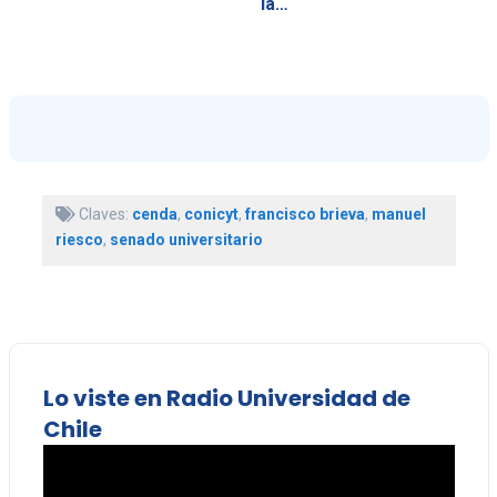
la…
Claves:
cenda
,
conicyt
,
francisco brieva
,
manuel
riesco
,
senado universitario
Lo viste en Radio Universidad de
Chile