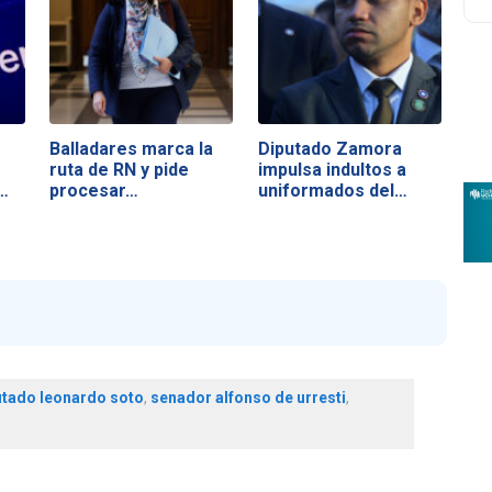
Balladares marca la
Diputado Zamora
ruta de RN y pide
impulsa indultos a
…
procesar…
uniformados del…
utado leonardo soto
,
senador alfonso de urresti
,