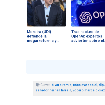
Moreira (UDI)
Tras hackeo de
defiende la
OpenAI: expertos
megarreforma y
advierten sobre el
acusa a la…
Claves:
álvaro ramis
,
cónclave social
,
dip
senador hernán larraín
,
vocero marcelo díaz