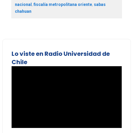
nacional
,
fiscalía metropolitana oriente
,
sabas
chahuan
Lo viste en Radio Universidad de
Chile