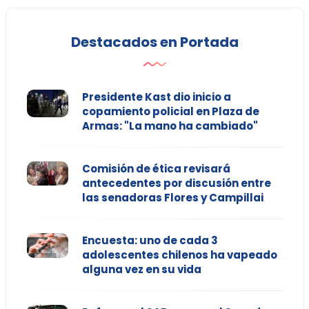
Destacados en Portada
Presidente Kast dio inicio a
copamiento policial en Plaza de
Armas: "La mano ha cambiado"
Comisión de ética revisará
antecedentes por discusión entre
las senadoras Flores y Campillai
Encuesta: uno de cada 3
adolescentes chilenos ha vapeado
alguna vez en su vida