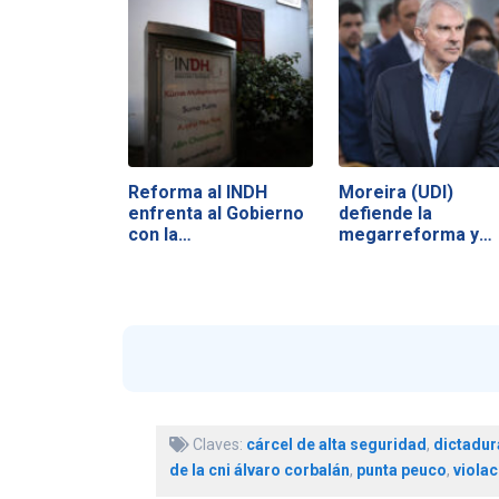
Reforma al INDH
Moreira (UDI)
enfrenta al Gobierno
defiende la
con la…
megarreforma y
acusa a la…
Claves:
cárcel de alta seguridad
,
dictadur
de la cni álvaro corbalán
,
punta peuco
,
viola