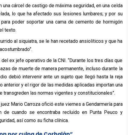
n una cárcel de castigo de máxima seguridad, en una celda
lada, lo que ha afectado sus lesiones lumbares; y por su
n para poder soportar una cama de cemento de hormigón
l texto.
rido al siquiatra, se le han recetado ansiolíticos y que ha
a acostumbrado”.
el ex jefe operativo de la CNI. “Durante los tres días que
menazas de muerte de manera permanente, incluso durante la
io debió intervenir ante un sujeto que llegó hasta la reja
anterior y el rigor de las medidas aplicadas importan una
 transgreden las normas vigentes y constitucionales”.
 el juez Mario Carroza ofició este viernes a Gendarmería para
n de cuando se encontraba recluido en Punta Peuco y
uridad, así como su ficha clínica.
ron por culpa de Corbalán”