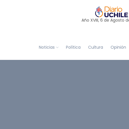
Año XVIII, 6 de
Agosto
d
Noticias
Política
Cultura
Opinión