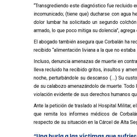
“Transgrediendo este diagnóstico fue recluido e
incomunicado; (tiene que) ducharse con agua he
dolor lumbar ha solicitado un segundo colchó
armado, lo que poco mitiga su dolencia”, agrega e
El abogado también asegura que Corbalán ha recur
recibido “alimentación liviana a la que no estab
Incluso, denuncia amenazas de muerte en contra d
lleva recluido ha recibido gritos, insultos y a
noche, perturbándole su descanso (….) Su custod
de su calabozo amenazándolo de muerte. Todo lo 
violación evidente de sus derechos humanos que
Ante la petición de traslado al Hospital Militar,
que remita los informes médicos de Corbalá
respecto de su situación en la Cárcel de Alta Seg
“Una burla a las víctimas que sufrie