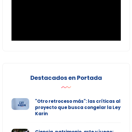
Destacados en Portada
"Otro retroceso más": las críticas al
proyecto que busca congelar la Ley
Karin
Ciencia, patrimonio, arte y juego: