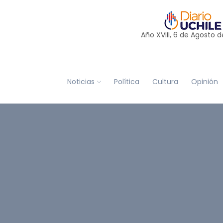
Año XVIII, 6 de
Agosto
d
Noticias
Política
Cultura
Opinión