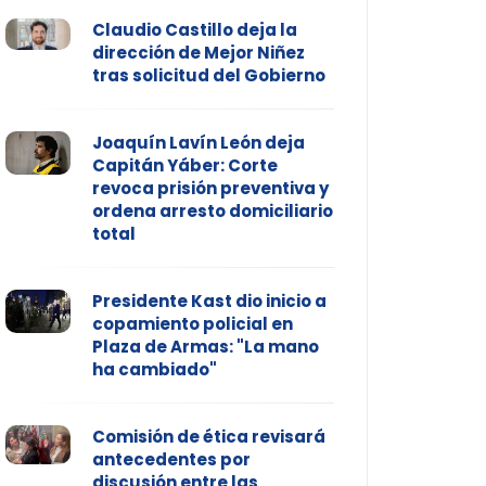
Claudio Castillo deja la
dirección de Mejor Niñez
tras solicitud del Gobierno
Joaquín Lavín León deja
Capitán Yáber: Corte
revoca prisión preventiva y
ordena arresto domiciliario
total
Presidente Kast dio inicio a
copamiento policial en
Plaza de Armas: "La mano
ha cambiado"
Comisión de ética revisará
antecedentes por
discusión entre las