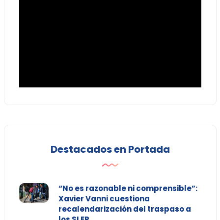
Destacados en Portada
“No es razonable ni comprensible”:
Xavier Vanni cuestiona
recalendarización del traspaso a
los SLEP