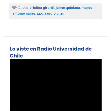
Claves:
cristina girardi
,
jaime quintana
,
marco
antonio núñez
,
ppd
,
sergio bitar
Lo viste en Radio Universidad de
Chile