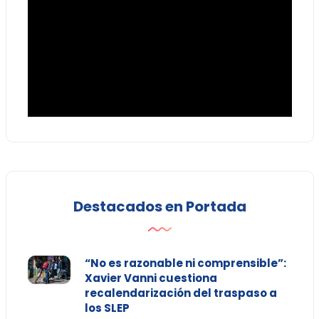
Destacados en Portada
“No es razonable ni comprensible”:
Xavier Vanni cuestiona
recalendarización del traspaso a
los SLEP