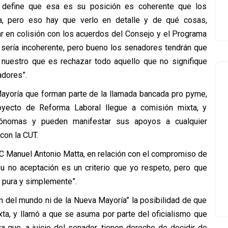
y define que esa es su posición es coherente que los
a, pero eso hay que verlo en detalle y de qué cosas,
r en colisión con los acuerdos del Consejo y el Programa
sería incoherente, pero bueno los senadores tendrán que
nuestro que es rechazar todo aquello que no signifique
adores”.
ayoría que forman parte de la llamada bancada pro pyme,
oyecto de Reforma Laboral llegue a comisión mixta, y
ónomas y pueden manifestar sus apoyos a cualquier
con la CUT.
 DC Manuel Antonio Matta, en relación con el compromiso de
su no aceptación es un criterio que yo respeto, pero que
 pura y simplemente”.
in del mundo ni de la Nueva Mayoría” la posibilidad de que
ta, y llamó a que se asuma por parte del oficialismo que
 que, a juicio del senador, tienen derecho de decidir de