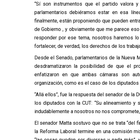
“Sí son instrumentos que el partido valora 
parlamentarios debiéramos estar en esa líne
finalmente, están proponiendo que pueden entra
de Gobierno , y obviamente que me parece eso 
responder por ese tema, nosotros haremos lo 
fortalecer, de verdad, los derechos de los trabaj
Desde el Senado, parlamentarios de la Nueva M
desdramatizaron la posibilidad de que el pr
enfatizaron en que ambas cámaras son aut
organización, como es el caso de los diputados 
“Allá ellos”, fue la respuesta del senador de la
los diputados con la CUT: “Su alineamiento y 
indudablemente a nosotros no nos compromete,
El senador Matta sostuvo que no se trata “del f
la Reforma Laboral termine en una comisión mix
“las cosas pueden ser diversas y nada más”, ya