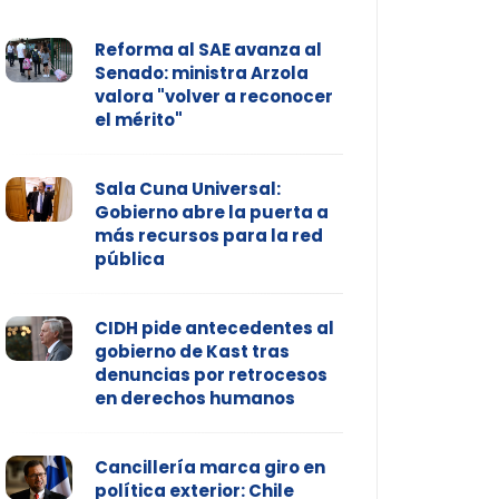
Reforma al SAE avanza al
Senado: ministra Arzola
valora "volver a reconocer
el mérito"
Sala Cuna Universal:
Gobierno abre la puerta a
más recursos para la red
pública
CIDH pide antecedentes al
gobierno de Kast tras
denuncias por retrocesos
en derechos humanos
Cancillería marca giro en
política exterior: Chile