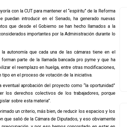
oría con la CUT para mantener el “espíritu” de la Reforma
se puedan introducir en el Senado, ha generado nuevas
mentos que desde el Gobierno se han hecho llamados a la
considerados importantes por la Administración durante lo
en la autonomía que cada una de las cámaras tiene en el
 forman parte de la llamada bancada pro pyme y que ha
ilizar el reemplazo en huelga, entre otras modificaciones,
tipo en el proceso de votación de la iniciativa.
 la eventual aprobación del proyecto como “la oportunidad”
er los derechos colectivos de los trabajadores, porque
islar sobre esta materia”.
imado un criterio, más bien, de reducir los espacios y los
ón que salió de la Cámara de Diputados, y eso obviamente
 preocupación, y por eso hemos concordado en estar en