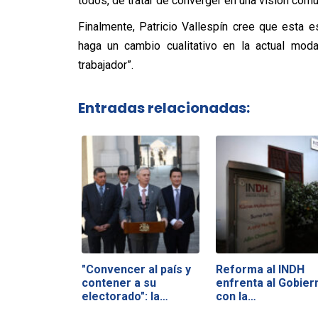
todos, de tratar de converger en una visión com
Finalmente, Patricio Vallespín cree que esta 
haga un cambio cualitativo en la actual mod
trabajador”.
Entradas relacionadas:
"Convencer al país y
Reforma al INDH
contener a su
enfrenta al Gobier
electorado": la…
con la…