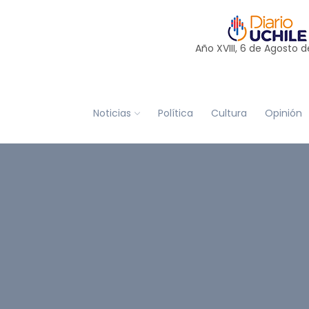
Año XVIII, 6 de
Agosto
d
Noticias
Política
Cultura
Opinión