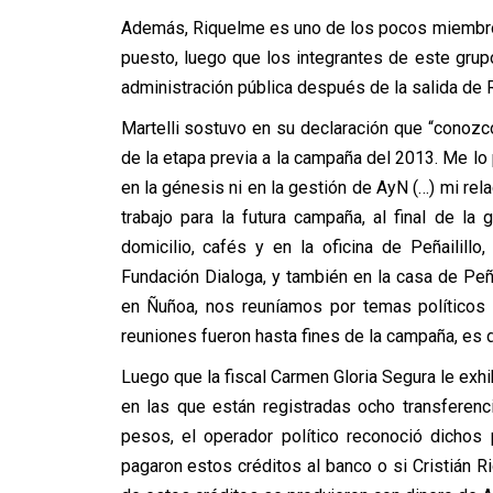
Además, Riquelme es uno de los pocos miembro
puesto, luego que los integrantes de este gru
administración pública después de la salida de Ro
Martelli sostuvo en su declaración que “conozco
de la etapa previa a la campaña del 2013. Me lo p
en la génesis ni en la gestión de AyN (…) mi rel
trabajo para la futura campaña, al final de l
domicilio, cafés y en la oficina de Peñailillo
Fundación Dialoga, y también en la casa de Peñail
en Ñuñoa, nos reuníamos por temas políticos
reuniones fueron hasta fines de la campaña, es d
Luego que la fiscal Carmen Gloria Segura le exh
en las que están registradas ocho transferenc
pesos, el operador político reconoció dicho
pagaron estos créditos al banco o si Cristián R