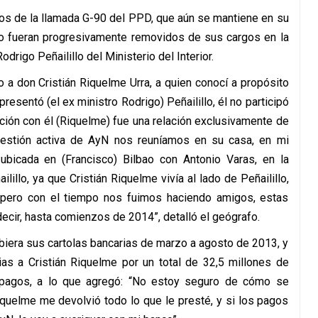
s de la llamada G-90 del PPD, que aún se mantiene en su
po fueran progresivamente removidos de sus cargos en la
drigo Peñailillo del Ministerio del Interior.
 a don Cristián Riquelme Urra, a quien conocí a propósito
resentó (el ex ministro Rodrigo) Peñailillo, él no participó
ación con él (Riquelme) fue una relación exclusivamente de
a gestión activa de AyN nos reuníamos en su casa, en mi
, ubicada en (Francisco) Bilbao con Antonio Varas, en la
illo, ya que Cristián Riquelme vivía al lado de Peñailillo,
 pero con el tiempo nos fuimos haciendo amigos, estas
ecir, hasta comienzos de 2014”, detalló el geógrafo.
ibiera sus cartolas bancarias de marzo a agosto de 2013, y
ias a Cristián Riquelme por un total de 32,5 millones de
s pagos, a lo que agregó: “No estoy seguro de cómo se
iquelme me devolvió todo lo que le presté, y si los pagos