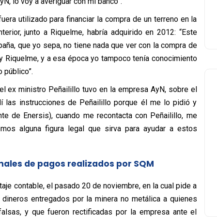
N, lo voy a averiguar con mi banco”.
uera utilizado para financiar la compra de un terreno en la
erior, junto a Riquelme, habría adquirido en 2012: “Este
aña, que yo sepa, no tiene nada que ver con la compra de
o y Riquelme, y a esa época yo tampoco tenía conocimiento
 público”.
e el ex ministro Peñailillo tuvo en la empresa AyN, sobre el
í las instrucciones de Peñailillo porque él me lo pidió y
te de Enersis), cuando me recontacta con Peñailillo, me
mos alguna figura legal que sirva para ayudar a estos
inales de pagos realizados por SQM
itaje contable, el pasado 20 de noviembre, en la cual pide a
os dineros entregados por la minera no metálica a quienes
falsas, y que fueron rectificadas por la empresa ante el