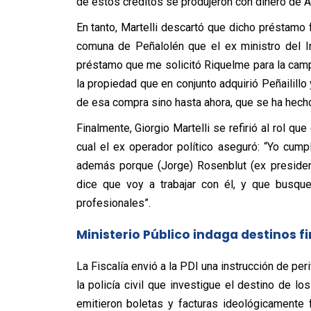
de estos créditos se produjeron con dinero de Ay
En tanto, Martelli descartó que dicho préstamo f
comuna de Peñalolén que el ex ministro del Int
préstamo que me solicitó Riquelme para la camp
la propiedad que en conjunto adquirió Peñailill
de esa compra sino hasta ahora, que se ha hecho
Finalmente, Giorgio Martelli se refirió al rol qu
cual el ex operador político aseguró: “Yo cumpl
además porque (Jorge) Rosenblut (ex presiden
dice que voy a trabajar con él, y que busque
profesionales”.
Ministerio Público indaga destinos f
La Fiscalía envió a la PDI una instrucción de per
la policía civil que investigue el destino de l
emitieron boletas y facturas ideológicamente 