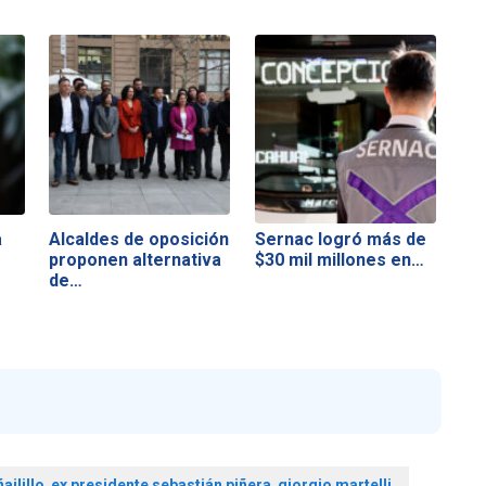
a
Alcaldes de oposición
Sernac logró más de
r
proponen alternativa
$30 mil millones en…
de…
ailillo
,
ex presidente sebastián piñera
,
giorgio martelli
,