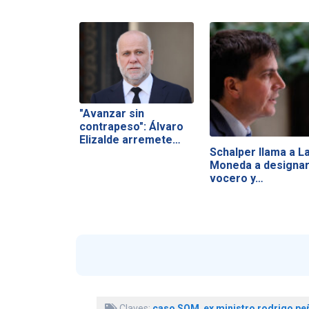
"Avanzar sin
contrapeso": Álvaro
Elizalde arremete…
Schalper llama a L
Moneda a designa
vocero y…
Claves:
caso SQM
,
ex ministro rodrigo peñ