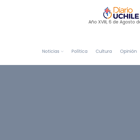
Año XVIII, 6 de
Agosto
d
Noticias
Política
Cultura
Opinión