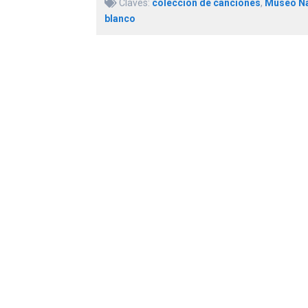
Claves:
colección de canciones
,
Museo Nac
blanco