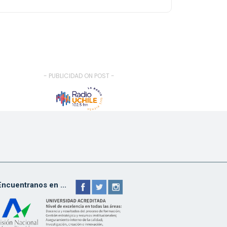
- PUBLICIDAD ON POST -
Encuentranos en ...