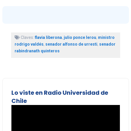
Claves:
flavia liberona
,
julio ponce lerou
,
ministro
rodrigo valdés
,
senador alfonso de urresti
,
senador
rabindranath quinteros
Lo viste en Radio Universidad de
Chile