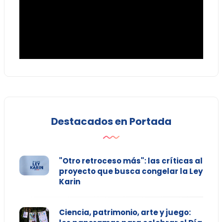
Destacados en Portada
"Otro retroceso más": las críticas al
proyecto que busca congelar la Ley
Karin
Ciencia, patrimonio, arte y juego: